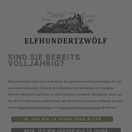
SIND SIE BEREITS
VOLLJÄHRIG?
Elfhundertzwölf setzt sich im Rahmen der gesetzlichen Bestimmungen für den
verantwortungsvollen Umgang mit alkoholischen Getränken ein. Da diese
Website Werbeinformationen zu alkoholischen Getränken beinhaltet, bitten wir
Sie, Ihre Volljährigkeit zu bestätigen. Mit dem Besuch unserer Website werden
unsere
Nutzungsbedingungen
und
datenrechtlichen Grundsätze
akzeptiert.
JA, ICH BIN 18 JAHRE ODER ÄLTER
NEIN, ICH BIN JÜNGER ALS 18 JAHRE