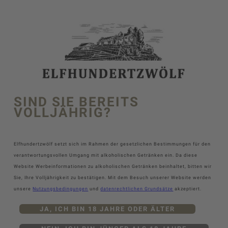
SIND SIE BEREITS
VOLLJÄHRIG?
Elfhundertzwölf setzt sich im Rahmen der gesetzlichen Bestimmungen für den
verantwortungsvollen Umgang mit alkoholischen Getränken ein. Da diese
Website Werbeinformationen zu alkoholischen Getränken beinhaltet, bitten wir
Sie, Ihre Volljährigkeit zu bestätigen. Mit dem Besuch unserer Website werden
unsere
Nutzungsbedingungen
und
datenrechtlichen Grundsätze
akzeptiert.
JA, ICH BIN 18 JAHRE ODER ÄLTER