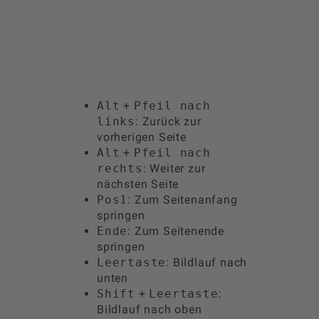
Tastenkombinationen
Sie können die folgenden Tastenkombinationen
verwenden, um schneller zu navigieren:
Alt
+
Pfeil nach
links
: Zurück zur
vorherigen Seite
Alt
+
Pfeil nach
rechts
: Weiter zur
nächsten Seite
Pos1
: Zum Seitenanfang
springen
Ende
: Zum Seitenende
springen
Leertaste
: Bildlauf nach
unten
Shift
+
Leertaste
:
Bildlauf nach oben