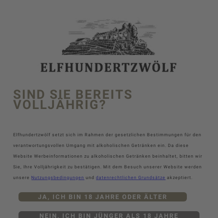
SIND SIE BEREITS
VOLLJÄHRIG?
Elfhundertzwölf setzt sich im Rahmen der gesetzlichen Bestimmungen für den
verantwortungsvollen Umgang mit alkoholischen Getränken ein. Da diese
Website Werbeinformationen zu alkoholischen Getränken beinhaltet, bitten wir
Sie, Ihre Volljährigkeit zu bestätigen. Mit dem Besuch unserer Website werden
unsere
Nutzungsbedingungen
und
datenrechtlichen Grundsätze
akzeptiert.
JA, ICH BIN 18 JAHRE ODER ÄLTER
NEIN, ICH BIN JÜNGER ALS 18 JAHRE