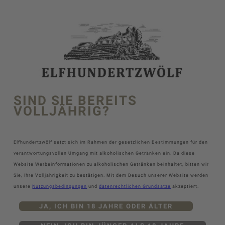
SIND SIE BEREITS
VOLLJÄHRIG?
Elfhundertzwölf setzt sich im Rahmen der gesetzlichen Bestimmungen für den
verantwortungsvollen Umgang mit alkoholischen Getränken ein. Da diese
Website Werbeinformationen zu alkoholischen Getränken beinhaltet, bitten wir
Sie, Ihre Volljährigkeit zu bestätigen. Mit dem Besuch unserer Website werden
unsere
Nutzungsbedingungen
und
datenrechtlichen Grundsätze
akzeptiert.
JA, ICH BIN 18 JAHRE ODER ÄLTER