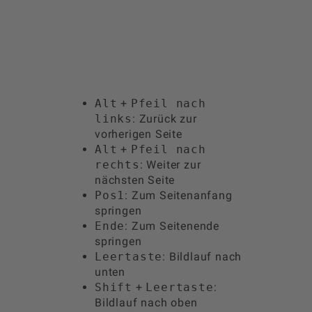
Tastenkombinationen
Sie können die folgenden Tastenkombinationen
verwenden, um schneller zu navigieren:
Alt
+
Pfeil nach
links
: Zurück zur
vorherigen Seite
Alt
+
Pfeil nach
rechts
: Weiter zur
nächsten Seite
Pos1
: Zum Seitenanfang
springen
Ende
: Zum Seitenende
springen
Leertaste
: Bildlauf nach
unten
Shift
+
Leertaste
:
Bildlauf nach oben